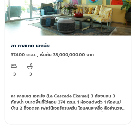
ลา คาสเคด เอกมัย
374.00 ตร.ม. , เริ่มต้น 33,000,000.00 บาท
3
3
ลา คาสเคด เอกมัย (La Cascade Ekamai) 3 ห้องนอน 3
ห้องน้ำ ขนาดพื้นที่ใช้สอย 374 ตร.ม. 1 ห้องแต่งตัว 1 ห้องแม่
บ้าน 2 ที่จอดรถ เฟอร์นิเจอร์ครบครัน โอนคนละครึ่ง สิ่งอำนวย
ความสะดวก รวมถึง ห้องออกกำลังกายม สระว่ายน้ำ, กล้อง
วงจรปิด และระบบรักษาความปลอดภัย 24 ช.ม Tel: 092-599-
9690 (K'Rung) Line: @resale.kft email:
primesales@th.knightfrank.com