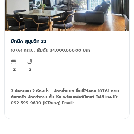
บีทนิค สุขุมวิท 32
107.61 ตร.ม. , เริ่มต้น 34,000,000.00 บาท
2
2
2 ห้องนอน 2 ห้องน้ำ + ห้องน้ำแขก พื้นที่ใช้สอย 107.61 ตร.ม.
ห้องครัว ห้องทำงาน ชั้น 19+ พร้อมเฟอร์นิเจอร์ Tel/Line ID:
092-599-9690 (K'Rung) Email:
primesales@th.knightfrank.com