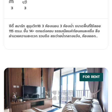
3
3
ซิตี้ สมาร์ท สุขุมวิท18 3 ห้องนอน 3 ห้องน้ำ ขนาดพื้นที่ใช้สอย
115 ตร.ม. ชั้น 14+ ตกแต่งครบ ธรรมเนียมค่าโอนคนละครึ่ง สิ่ง
อำนวยความสะดวก รวมถึง สระว่ายน้ำกลางแจ้ง, ห้องออก
กำลังกาย, ซาวน่า, และระบบคีย์การ์ด Tel: 092-599-9690
(K'Rung) Line: @resale.kft Email:
primesales@th.knightfrank.com
FOR RENT