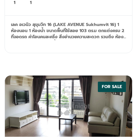
1
1
เลค อเวนิว สุขุมวิท 16 (LAKE AVENUE Sukhumvit 16) 1
ห้องนอน 1 ห้องน้ำ ขนาดพื้นที่ใช้สอย 103 ตร.ม ตกแต่งครบ 2
ที่จอดรถ ค่าโอนคนละครึ่ง สิ่งอำนวยความสะดวก รวมถึง ห้อง
ออกกำลังกาย, สระว่ายน้ำ, กล้องวงจรปิด และระบบรักษาความ
ปลอดภัย 24 ชั่วโมง Tel: 092-599-9690 (K'Rung) Line:
@resale.kft email: primesales@th.knightfrank.com
FOR SALE