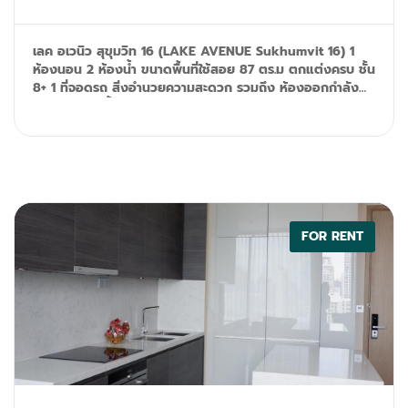
เลค อเวนิว สุขุมวิท 16 (LAKE AVENUE Sukhumvit 16) 1
ห้องนอน 2 ห้องน้ำ ขนาดพื้นที่ใช้สอย 87 ตร.ม ตกแต่งครบ ชั้น
8+ 1 ที่จอดรถ สิ่งอำนวยความสะดวก รวมถึง ห้องออกกำลัง
กาย, สระว่ายน้ำ, กล้องวงจรปิด และระบบรักษาความปลอดภัย
24 ชั่วโมง Tel: 092-599-9690 (K'Rung) Line: @resale.kft
email: primesales@th.knightfrank.com
FOR RENT