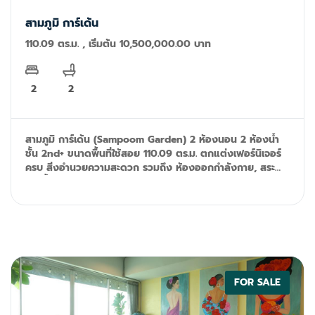
สามภูมิ การ์เด้น
110.09 ตร.ม. , เริ่มต้น 10,500,000.00 บาท
2
2
สามภูมิ การ์เด้น (Sampoom Garden) 2 ห้องนอน 2 ห้องน้ำ
ชั้น 2nd+ ขนาดพื้นที่ใช้สอย 110.09 ตร.ม. ตกแต่งเฟอร์นิเจอร์
ครบ สิ่งอำนวยความสะดวก รวมถึง ห้องออกกำลังกาย, สระ
ว่ายน้ำ, กล้องวงจรปิด, ระบบรักษาความปลอดภัย 24 ชั่วโมง
Tel/ID Line: 092-599-9690 (K'Rung) Email:
primesales@th.knightfrank.com
FOR SALE