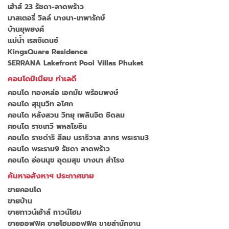
เฮ้าส์ 23 รัชดา-ลาดพร้าว
มาสเตอรี่ วิลล์ บางนา-เทพารักษ์
บ้านยุพยงค์
แม่น้ำ เรสซิเดนซ์
KingsQuare Residence
SERRANA Lakefront Pool Villas Phuket
คอนโดมิเนียม ทำเลดี
คอนโด ทองหล่อ เอกมัย พร้อมพงษ์
คอนโด สุขุมวิท อโศก
คอนโด หลังสวน วิทยุ เพลินจิต ชิดลม
คอนโด ราชเทวี พหลโยธิน
คอนโด ราชดำริ สีลม นราธิวาส สาทร พระราม3
คอนโด พระราม9 รัชดา ลาดพร้าว
คอนโด อ่อนนุช อุดมสุข บางนา สำโรง
ค้นหาอสังหาฯ ประกาศขาย
ขายคอนโด
ขายบ้าน
ขายทาวน์เฮ้าส์ ทาวน์โฮม
ขายออฟฟิศ ขายโฮมออฟฟิศ ขายสำนักงาน