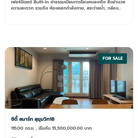
เฟอร์นิเจอร์ Built-in ค่าธรรมเนียมการโอนคนละครึ่ง สิ่งอำนวย
ความสะดวก รวมถึง ห้องออกกำลังกาย, สระว่ายน้ำ, กล้อง
วงจรปิดและระบบรักษาความปลอดภัย 24 ชั่วโมง Tel: 092-
599-9690 (K'Rung) Email:
primesales@th.knightfrank.com
FOR SALE
ซิตี้ สมาร์ท สุขุมวิท18
115.00 ตร.ม. , เริ่มต้น 15,500,000.00 บาท