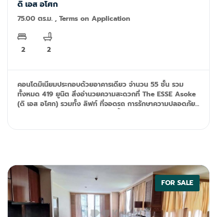
ดิ เอส อโศก
75.00 ตร.ม. , Terms on Application
2
2
คอนโดมิเนียมประกอบด้วยอาคารเดียว จำนวน 55 ชั้น รวม
ทั้งหมด 419 ยูนิต สิ่งอำนวยความสะดวกที่ The ESSE Asoke
(ดิ เอส อโศก) รวมทั้ง ลิฟท์ ที่จอดรถ การรักษาความปลอดภัย
24 ชั่วโมง กล้องวงจรปิด สระว่ายน้ำ ห้องเซาว์น่า ฟิตเนส สวน
หย่อม บาร์บีคิว สนามเด็กเล่น พื้นที่สำหรับเด็ก และอินเตอร์เน็ต
ไร้สาย
FOR SALE