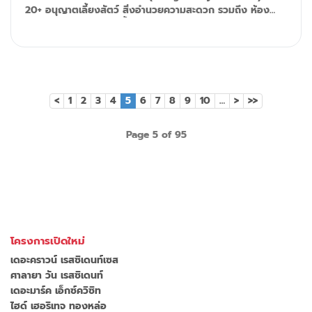
20+ อนุญาตเลี้ยงสัตว์ สิ่งอำนวยความสะดวก รวมถึง ห้อง
ออกกำลังกาย, สระว่ายน้ำ, กล้องวงจรปิดและระบบรักษาความ
ปลอดภัย 24 ชั่วโมง Tel/ID Line: 092-599-9690 (K'Rung)
Line: @resale.kft Email: primesales@th.knightfrank.com
<
1
2
3
4
5
6
7
8
9
10
…
>
>>
Page 5 of 95
โครงการเปิดใหม่
เดอะคราวน์ เรสซิเดนท์เซส
ศาลายา วัน เรสซิเดนท์
เดอะมาร์ค เอ็กซ์ควิซิท
ไฮด์ เฮอริเทจ ทองหล่อ