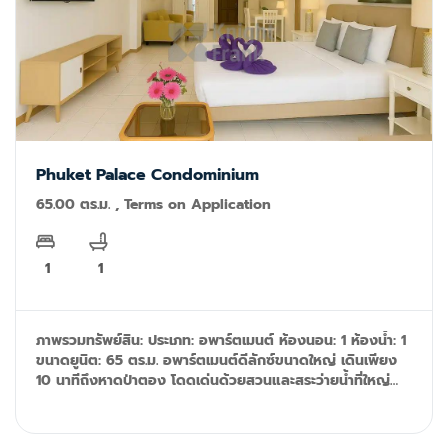
Phuket Palace Condominium
65.00 ตร.ม. , Terms on Application
1
1
ภาพรวมทรัพย์สิน: ประเภท: อพาร์ตเมนต์ ห้องนอน: 1 ห้องน้ำ: 1
ขนาดยูนิต: 65 ตร.ม. อพาร์ตเมนต์ดีลักซ์ขนาดใหญ่ เดินเพียง
10 นาทีถึงหาดป่าตอง โดดเด่นด้วยสวนและสระว่ายน้ำที่ใหญ่
ที่สุดในป่าตอง มาพร้อม Wi-Fi, สมาร์ททีวี 2 เครื่อง ขนาด 55
นิ้ว และ NETFLIX และ YouTube เพื่อความบันเทิง นี่คือห้องดี
ลักซ์แบบ 1 ห้องนอน พร้อมฉากกั้นระหว่างห้องนอนและห้องนั่ง