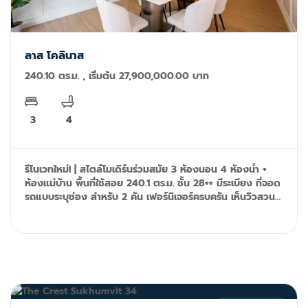
ลาส โคลินาส
240.10 ตร.ม. , เริ่มต้น 27,900,000.00 บาท
3
4
รีโนเวทใหม่! | สไตล์โมเดิร์นร่วมสมัย 3 ห้องนอน 4 ห้องน้ำ +
ห้องแม่บ้าน พื้นที่ใช้สอย 240.1 ตร.ม. ชั้น 28++ มีระเบียง ที่จอด
รถแบบระบุช่อง สำหรับ 2 คัน เฟอร์นิเจอร์ครบครัน เห็นวิวสวน
เบญจกิติ เพียง 50 ม. ถึง MRT อโศก Tel/Line ID: 092-599-
9690 (K'Rung) Email: primesales@th.knightfrank.com