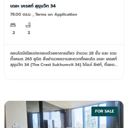
FOR RENT
เดอะ เครสท์ สุขุมวิท 34
78.00 ตร.ม. , Terms on Application
2
2
คอนโดมิเนียมประกอบด้วยอาคารเดียว จำนวน 28 ชั้น และ รวม
ทั้งหมด 265 ยูนิต สิ่งอำนวยความสะดวกที่คอนโด เดอะ เครสท์
สุขุมวิท 34 (The Crest Sukhumvit 34) ได้แก่ ลิฟท์, ที่จอด
รถ, การรักษาความปลอดภัย 24 ชั่วโมง, กล้องวงจรปิด, สระ
ว่ายน้ำ, ฟิตเนส, สวนหย่อม, บาร์บีคิว, สนามเด็กเล่น, พื้นที่
สำหรับเด็ก, และอินเตอร์เน็ตไร้สาย Tel: 092-599-9690
(K'Rung) Line: @resale.kft email:
primesales@th.knightfrank.com
FOR SALE