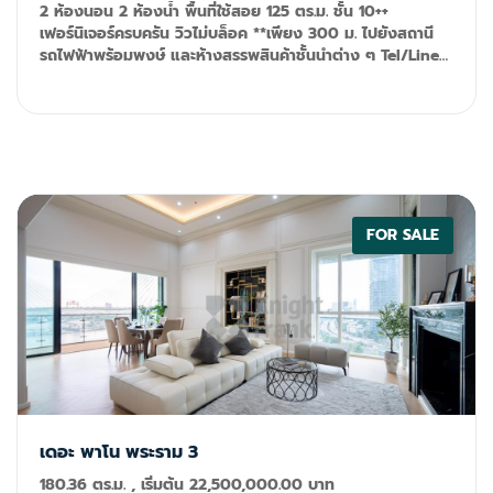
2 ห้องนอน 2 ห้องน้ำ พื้นที่ใช้สอย 125 ตร.ม. ชั้น 10++
เฟอร์นิเจอร์ครบครัน วิวไม่บล็อค **เพียง 300 ม. ไปยังสถานี
รถไฟฟ้าพร้อมพงษ์ และห้างสรรพสินค้าชั้นนำต่าง ๆ Tel/Line
ID: 092-599-9690 (K'Rung) Email:
primesales@th.knightfrank.com
FOR SALE
เดอะ พาโน พระราม 3
180.36 ตร.ม. , เริ่มต้น 22,500,000.00 บาท