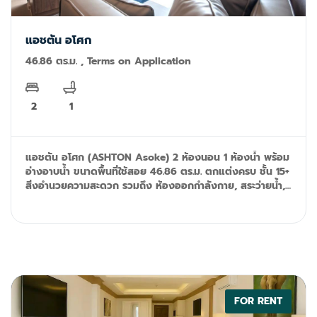
แอชตัน อโศก
46.86 ตร.ม. , Terms on Application
2
1
แอชตัน อโศก (ASHTON Asoke) 2 ห้องนอน 1 ห้องน้ำ พร้อม
อ่างอาบน้ำ ขนาดพื้นที่ใช้สอย 46.86 ตร.ม. ตกแต่งครบ ชั้น 15+
สิ่งอำนวยความสะดวก รวมถึง ห้องออกกำลังกาย, สระว่ายน้ำ,
กล้องวงจรปิด และระบบรักษาความปลอดภัย 24 ชั่วโมง
Tel/Line ID: 092-599-9690 (K'Rung) Email:
primesales@th.knightfrank.com
FOR RENT