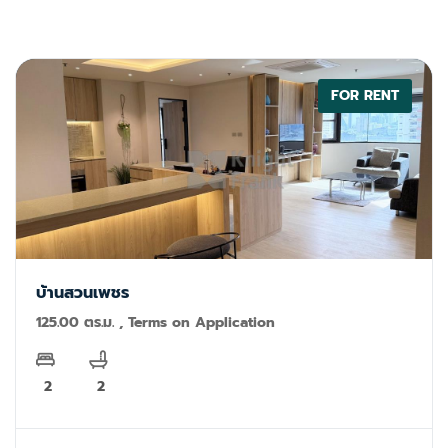
เล่น มีโซฟาเบดสำหรับแขกเพิ่มเติม ห้องครัวขนาดเล็ก - เตาไฟ
ฟ้า อุปกรณ์ครัว และโต๊ะโลหะขนาดใหญ่สำหรับทำอาหาร วิว
ทิวทัศน์อันงดงามจากทั่วบริเวณ โดยเฉพาะจากสนามเทนนิสบน
ดาดฟ้า มีเจ้าหน้าที่รักษาความปลอดภัยตลอด 24 ชั่วโมง และ
กล้องวงจรปิด คอนโดดีลักซ์แห่งนี้มีพื้นที่กว้างขวางสำหรับการ
FOR RENT
พักผ่อนหลังจากเที่ยวชมภูเก็ตหรือทำกิจกรรมประจำวัน ห้องพัก
มีตู้เย็นขนาดใหญ่พร้อมช่องแช่แข็ง ไมโครเวฟ กาต้มน้ำ เครื่อง
ปิ้งขนมปัง หม้อหุงข้าว และเตาไฟฟ้า - เครื่องปรับอากาศใหม่
และประหยัดพลังงานมาก! - ติดตั้งเตียงคิงไซส์และที่นอนใหม่
เอี่ยม - ชุดเครื่องนอนทั้งหมดมีผ้าเช็ดตัวให้ - ติดตั้ง Wi-Fi
ไฟเบอร์ออปติก 100 Mbps! - สมาร์ททีวี Samsung ขนาด 55
นิ้ว 2 เครื่อง พร้อมแอปพลิเคชันต่างๆ เช่น NETFLIX,
YouTube, เว็บเบราว์เซอร์ ฯลฯ
บ้านสวนเพชร
125.00 ตร.ม. , Terms on Application
2
2