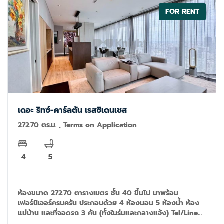
FOR RENT
เดอะ ริทซ์-คาร์ลตัน เรสซิเดนเซส
272.70 ตร.ม. , Terms on Application
4
5
ห้องขนาด 272.70 ตารางเมตร ชั้น 40 ขึ้นไป มาพร้อม
เฟอร์นิเจอร์ครบครัน ประกอบด้วย 4 ห้องนอน 5 ห้องน้ำ ห้อง
แม่บ้าน และที่จอดรถ 3 คัน (ทั้งในร่มและกลางแจ้ง) Tel/Line
ID: 092-599-9690 (K'Rung) Email: