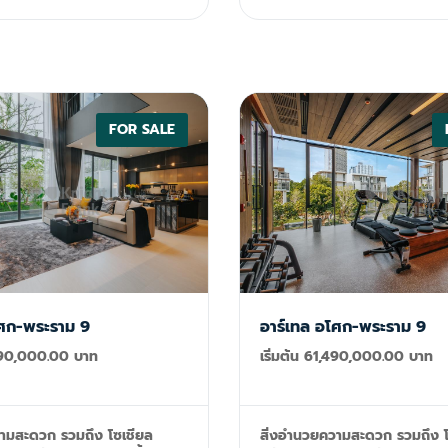
@th.knightfrank.com
ห้องเป็นผลงานชิ้นเอกของงานฝี
ประณีต ความสง่างามสอดคล้อ
กลมกลืนเนื่องจากวิลล่าที่ตั้งอยู
และมหาสมุทร ทำให้เกิดฮวงจุ้ยท
ทุกการมองจะทำให้เกิดความสมด
สงบ เป็นการประสานเสียงของ
ของธรรมชาติ นอกเหนือจากที่พักอาศัย
FOR SALE
โครงการวิลล่าแห่งนี้ยังเป็นผู้บุก
ประสบการณ์ชุมชนที่มีเอกลักษ
ความสะดวกสบายและความมั่งคั่ง
เผยสวรรค์แห่งการช้อปปิ้งไลฟ์ส
เปอร์มาร์เก็ตนานาชาติ โรงเรีย
ศูนย์กีฬาระดับโลก และสวนสาธ
สำหรับผู้พักอาศัยโดยเฉพาะ การลงทุนเป็นไป
ตามโชคชะตาเมื่อโครงการกลายเป
ชีวิตที่มีสุขภาพดีขึ้น สมบูรณ์ยิ่ง
โศก-พระราม 9
อาร์เทล อโศก-พระราม 9
แหล่งรายได้ที่มีแนวโน้มดี ท่ามก
อำนวยความสะดวกพิเศษเหล่านี้ 
,390,000.00 บาท
เริ่มต้น 61,490,000.00 บาท
แต่ลงทุนในอสังหาริมทรัพย์เท่านั
ลงทุนเพื่ออนาคตอีกด้วย ภาพรวม ประเภท:
พูลวิลล่าส่วนตัว พื้นที่โครงการ
64,000 ตรม. จำนวนยูนิต: 64
วามสะดวก รวมถึง โซเชียล
สิ่งอำนวยความสะดวก รวมถึง โ
นอน : 3-4 ห้องนอน จำนวนห้อง