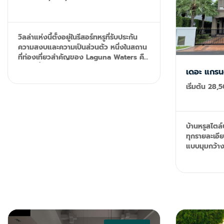
วิลล่าแห่งนี้ตั้งอยู่ในรีสอร์ทหรูที่รับประกัน
ความสงบและความเป็นส่วนตัว หนึ่งในสถาน
ที่ท่องเที่ยวสำคัญของ Laguna Waters คือ
ทำเลที่ตั้งที่น่าอิจฉา ด้วยการเข้าถึงแหล่ง
เดอะ แกรนด์
ช้อปปิ้ง ร้านอาหาร และแหล่งบันเทิงที่ดีที่สุด
เริ่มต้น 28
บางแห่งของภูเก็ตได้อย่างง่ายดาย วิลล่า
แห่งนี้จึงมอบความสะดวกสบายและ
บรรยากาศริมทะเลสาบที่สวยงาม มีห้องนอน
คิงไซส์ที่สะดวกสบาย 5 ห้องพร้อมวิว
บ้านหรูสไตล
ทะเลสาบที่สวยงาม มีสไตล์และโดดเด่นด้วย
ทุกรายละเอี
องค์ประกอบการออกแบบแบบไทย พื้นที่นั่ง
แบบมุมกว้าง
เล่นกว้างขวางเปิดออกสู่ระเบียงริมสระน้ำ
เหมือนใคร แล
ขนาดใหญ่พร้อมโซฟาบุผ้า สระว่ายน้ำขนาด
ระบบสายไฟใต้ด
12 เมตรที่หรูหราทอดยาวออกไปทางทะเลสาบ
นอน 6 ห้องน้
และหยุดลงที่ศาลาพร้อมวิวทะเลสาบ ภาพ
475 ตร.ม. พื้นท
รวม: + วิลล่าพูลส่วนตัว 2 ชั้น + ห้องนอน 5
092-599-96
ห้อง + ห้องน้ำ 5 ห้อง + สระว่ายน้ำส่วนตัว
@resale.kft
ยาว 12 เมตร + ห้องอ่านหนังสือ + ห้องนั่ง
resaleproj
เล่นชั้นล่าง + ห้องนั่งเล่นชั้นบน + ห้องครัว