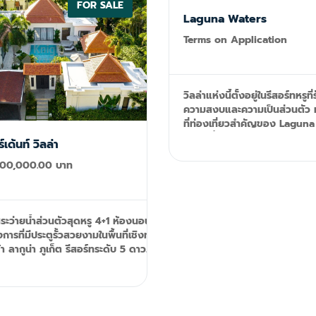
FOR SALE
Laguna Waters
Terms on Application
วิลล่าแห่งนี้ตั้งอยู่ในรีสอร์ทหรูที
ความสงบและความเป็นส่วนตัว 
ที่ท่องเที่ยวสำคัญของ Laguna
ทำเลที่ตั้งที่น่าอิจฉา ด้วยการเข้
เด้นท์ วิลล่า
ช้อปปิ้ง ร้านอาหาร และแหล่งบันเท
,000,000.00 บาท
บางแห่งของภูเก็ตได้อย่างง่ายด
แห่งนี้จึงสะดวกสบายและตั้งอยู่
สวยงาม วิลล่าแห่งนี้มีห้องนอนคิงไซส์ที่
สะดวกสบาย 5 ห้องและวิวทะเลส
ระว่ายน้ำส่วนตัวสุดหรู 4+1 ห้องนอนนี้
สวยงาม จึงเป็นสถานที่พักผ่อนท
งการที่มีประตูรั้วสวยงามในพื้นที่เชิงทะเล
สำหรับกลุ่มที่มีแขกไม่เกิน 10 คน
้า ลากูน่า ภูเก็ต รีสอร์ทระดับ 5 ดาว
กว้างขวางเปิดออกสู่ระเบียงริม
ชายหาดบางเทาที่สวยงามเพียง 1
ใหญ่พร้อมโซฟาบุผ้านุ่ม สระว่า
เมตรที่หรูหราทอดยาวออกไปทา
ีสอร์ทแบบบูรณาการ Laguna Phuket +
และหยุดลงที่ศาลาพร้อมวิวทะเลส
เทาได้ + เดินไปบาร์และร้านอาหารที่ดี
กับความเงียบสงบอันเลื่องชื่อข