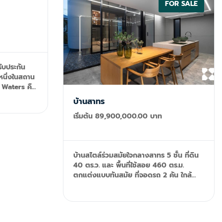
สะดวกสบาย - วิลล่าทุกหลังมีสระว่ายน้ำส่วน
FOR RENT
FOR SALE
ตัวกลางแจ้งและสระว่ายน้ำเจ็ทพร้อมศาลา
ไทยที่สวยงาม - บีชฟรอนต์พูลวิลลา 2 ห้อง
นอนมีเตียงคิงไซส์ เตียงในห้องนอนใหญ่และ
เตียงแฝดที่สะดวกสบายในห้องที่สองซึ่งมา
พร้อมกับวิวทะเล - 3-Bedroom Double
Pool Villa มาพร้อมกับห้องนั่งเล่น 2 ห้อง
่รับประกัน
และสระว่ายน้ำ 2 สระ - บริการอินเทอร์เน็ตไร้
หนึ่งในสถาน
สายฟรีห้องครัวขนาดเล็กและสิ่งอำนวยความ
 Waters คือ
สะดวกอื่น ๆ สิ่งอำนวยความสะดวกและ
าถึงแหล่ง
บ้านสาทร
บริการ - สระว่ายน้ำริมชายหาด - สปา -
ิงที่ดีที่สุด
ฟิตเนสที่มีอุปกรณ์ครบครัน - คิดส์คลับ
เริ่มต้น 89,900,000.00 บาท
าย วิลล่า
พร้อมแคมป์ซาฟารี และ E-Zone - ศูนย์
ริมทะเลสาบที่
ธุรกิจ - ห้องสมุดของรีสอร์ท - ร้านค้าของ
รีสอร์ท - บริการเรือยอทช์ส่วนตัว ร้านอาหาร
าบที่
และบาร์ - ร้านอาหารที่ให้บริการตลอดทั้งวัน -
บ้านสไตล์ร่วมสมัยใจกลางสาทร 5 ชั้น ที่ดิน
ี่เงียบสงบ
ร้านอาหารริมสระว่ายน้ำ - สถานที่จัดงานส่วน
40 ตร.ว. และ พื้นที่ใช้สอย 460 ตร.ม.
 ห้องนั่งเล่น
ตัว
ตกแต่งแบบทันสมัย ที่จอดรถ 2 คัน ใกล้
สระน้ำขนาด
สถานี BTS สุรศักดิ์ Tel/ Line@: 092-599-
ยน้ำขนาด 12
9690 (K'Rung) Line: @resale.kft Email:
งทะเลสาบ
resaleproject@th.knightfrank.com
าบ ดื่มด่ำ
องสถานที่