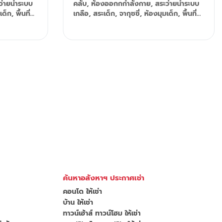
่ายน้ำระบบ
คลับ, ห้องออกกกำลังกาย, สระว่ายน้ำระบบ
รม. พื้นที่
พื้นที่
เกลือ, สระเด็ก, จากุซซี่, ห้องมุมเด็ก, พื้นที่
่จอดรถส่วน
เล่น กล้อง
สวนหย่อมในโครงการ, สนามเด็กเล่น กล้อง
ลอดภัย 24
วงจรปิด, และระบบรักษาความปลอดภัย 24
ปลอดภัย 24
ชั่วโมง Tel: 092-599-9690 (K'Rung)
่ายน้ำส่วน
Line: @resale.kft Email:
นมัติ + คลับ
.com
primesales@th.knightfrank.com
็กเล่นส่วน
มาเยี่ยมชม :
นพร้อมทาง
อมทางเดิน
ค้นหาอสังหาฯ ประกาศเช่า
คอนโด ให้เช่า
บ้าน ให้เช่า
ทาวน์เฮ้าส์ ทาวน์โฮม ให้เช่า