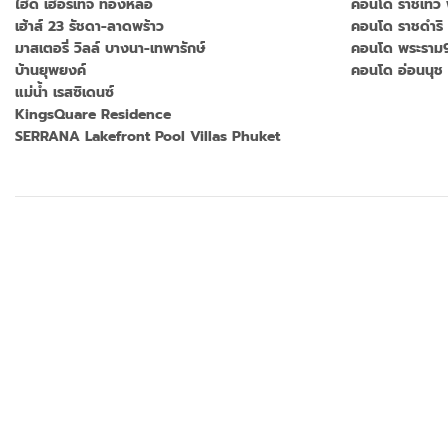
ไฮด์ เฮอริเทจ ทองหล่อ
คอนโด ราชเทวี
เฮ้าส์ 23 รัชดา-ลาดพร้าว
คอนโด ราชดำริ 
มาสเตอรี่ วิลล์ บางนา-เทพารักษ์
คอนโด พระราม9
บ้านยุพยงค์
คอนโด อ่อนนุช 
แม่น้ำ เรสซิเดนซ์
KingsQuare Residence
SERRANA Lakefront Pool Villas Phuket