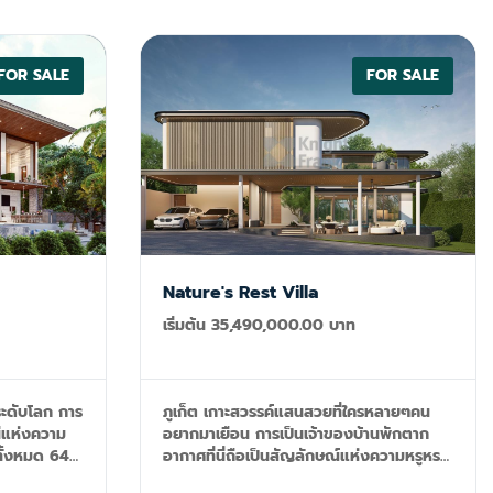
็ตที่สมบูรณ์
+ 5 ห้องน้ำ
ร + ห้องอ่าน
FOR SALE
FOR SALE
ห้องนั่งเล่น
น + ห้องครัว
+ ห้องซักรีด
ี่นั่งกลาง
ดแปลงประมาณ
Nature's Rest Villa
เริ่มต้น 35,490,000.00 บาท
 ระดับโลก การ
ภูเก็ต เกาะสวรรค์แสนสวยที่ใครหลายๆคน
ีแห่งความ
อยากมาเยือน การเป็นเจ้าของบ้านพักตาก
ั้งหมด 64
อากาศที่นี่ถือเป็นสัญลักษณ์แห่งความหรูหรา
แต่ละ
และไลฟ์สไตล์ที่ไม่ธรรมดา โครงการนำเสนอ