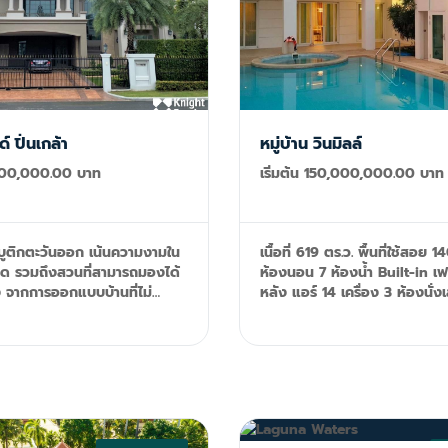
 ปิ่นเกล้า
หมู่บ้าน วินมิลล์
,500,000.00 บาท
เริ่มต้น 150,000,000.00 บาท
์บูติกตะวันออก เน้นความงามใน
เนื้อที่ 619 ตร.ว. พื้นที่ใช้สอย 
ยด รวมถึงสวนที่สามารถมองได้
ห้องนอน 7 ห้องน้ำ Built-in เฟอร
 จากการออกแบบบ้านที่ไม่
หลัง แอร์ 14 เครื่อง 3 ห้องนั่ง
ะความหรูหราที่เรียบง่าย ด้วย
ข้าว ห้องออกกำลังกาย ห้องทำ
ินตลอดทั้งโครงการ 5 ห้อง
เก็บของ ครัวฝรั่ง และครัวไทย 
ำ + 1 ห้องแม่บ้าน พื้นที่ใช้สอย
ห้องแม่บ้าน + ห้องน้ำ ระเบียง ส
ี่ 71.4 ตร.ว. ฟรีค่าใช้จ่าย! Tel:
จากุซซี่ 4 ที่จอดรถ Tel: 092-599-9690
90 (K'Rung) Line:
(K'Rung) Line: @resale.kft e
 Email:
resaleproject@th.knightfra
ect@th.knightfrank.com