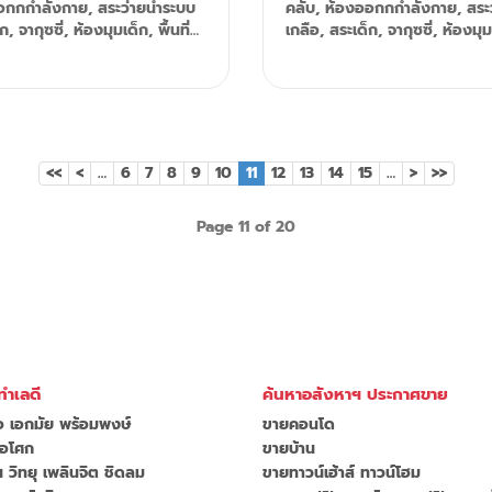
อกกกำลังกาย, สระว่ายน้ำระบบ
คลับ, ห้องออกกกำลังกาย, สระว
ห้องนอน ขนาดที่ดิน: 464-742 ต
 จากุซซี่, ห้องมุมเด็ก, พื้นที่
เกลือ, สระเด็ก, จากุซซี่, ห้องมุมเด็ก, 
ก่อสร้าง : 516-826.50 ตรม. ที
ครงการ, สนามเด็กเล่น กล้อง
สวนหย่อมในโครงการ, สนามเด็ก
ตัว: ที่จอดรถ 3-4 คัน สิ่งอำนวยความ
ละระบบรักษาความปลอดภัย 24
วงจรปิด, และระบบรักษาความป
สะดวก: + เจ้าหน้าที่รักษาความ
ชั่วโมง Tel: 092-599-9690 (K'Rung)
ชม. พร้อมกล้องวงจรปิด + สระว
le.kft Email:
Line: @resale.kft Email:
ตัวในแต่ละวิลล่า + เข้า-ออกอัตโ
@th.knightfrank.com
primesales@th.knightfrank
เฮ้าส์ + สวนสาธารณะและสนามเด
<<
<
…
6
7
8
9
10
11
12
13
14
15
…
>
>>
ตัว + ที่จอดรถเพิ่มเติมสำหรับผู้
39 จุด + ถนนสายหลักทรัพย์สิ
เดินเท้ากว้าง 4 ม. ถนนย่อยพร้
Page 11 of 20
เท้า + เคเบิลใต้ดิน
ทำเลดี
ค้นหาอสังหาฯ ประกาศขาย
 เอกมัย พร้อมพงษ์
ขายคอนโด
 อโศก
ขายบ้าน
วิทยุ เพลินจิต ชิดลม
ขายทาวน์เฮ้าส์ ทาวน์โฮม