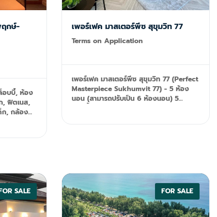
พฤกษ์-
เพอร์เฟค มาสเตอร์พีซ สุขุมวิท 77
Terms on Application
เพอร์เฟค มาสเตอร์พีซ สุขุมวิท 77 (Perfect
Masterpiece Sukhumvit 77) - 5 ห้อง
อบบี้, ห้อง
นอน (สามารถปรับเป็น 6 ห้องนอน) 5
ก, ฟิตเนส,
ห้องน้ำ - 2 ห้องแม่บ้าน - 1 ห้องซักรีด - 1
ด็ก, กล้อง
ครัวไทย 1 ครัวฝรั่ง - สระว่ายน้ำ ขนาดพื้นที่
ะระบบรักษา
ใช้สอย 720 ตร.ม ตกแต่งครบ Tel: 092-
599-9690 (K'Rung) Line: @resale.kft
.kft Email:
email: primesales@th.knightfrank.com
.com
FOR SALE
FOR SALE