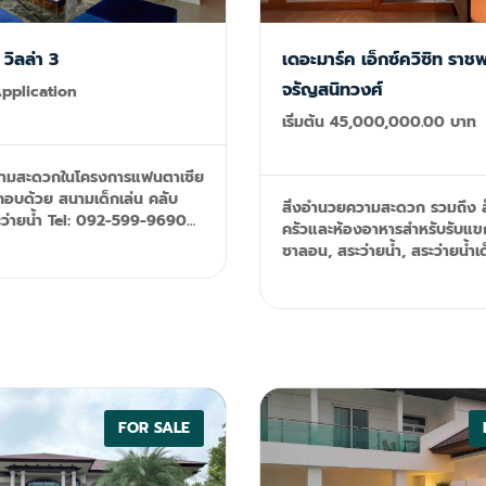
วิลล่า 3
เดอะมาร์ค เอ็กซ์ควิซิท ราช
จรัญสนิทวงศ์
pplication
เริ่มต้น 45,000,000.00 บาท
วามสะดวกในโครงการแฟนตาเซีย
ะกอบด้วย สนามเด็กเล่น คลับ
สิ่งอำนวยความสะดวก รวมถึง ล็
: 092-599-9690
ครัวและห้องอาหารสำหรับรับแข
ne: @resale.kft email:
ซาลอน, สระว่ายน้ำ, สระว่ายน้ำเ
@th.knightfrank.com
วงจรปิด, อินเตอร์เน็ตไร้สายแล
ความปลอดภัย 24 ชม. Tel: 092-599-
9690 (K'Rung) Line: @resale
primesales@th.knightfrank
FOR SALE