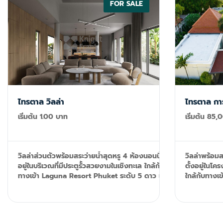
สำหรับพนักงาน + ห้องครัว + ห้องรับประทาน
FOR SALE
อาหาร + ศาลา + ห้องซักรีด + ห้องแม่บ้าน +
สวนภูมิทัศน์ + ที่นั่งกลางแจ้ง + พื้นที่
บาร์บีคิว + ขนาดแปลงประมาณ 1,236 ตรม.
ไทรตาล วิลล่า
ไทรตาล การ์
เริ่มต้น 1.00 บาท
เริ่มต้น 85
วิลล่าส่วนตัวพร้อมสระว่ายน้ำสุดหรู 4 ห้องนอนนี้ตั้ง
วิลล่าพร้อมส
อยู่ในบริเวณที่มีประตูรั้วสวยงามในเชิงทะเล ใกล้กับ
ตั้งอยู่ในโคร
ทางเข้า Laguna Resort Phuket ระดับ 5 ดาว และ
ใกล้กับทางเข
ห่างจากชายหาดบางเทาที่สวยงามเพียง 1 กิโลเมตร
และห่างจาก
จุดเด่น: + วิลล่าสไตล์บาหลีที่ทันสมัย + อยู่ติดกับ
กิโลเมตร **จุดเด่น:** + วิลล่าสไตล์บาหลีที่ทันสมัย +
รีสอร์ทแบบบูรณาการ Laguna Phuket + เดินไป
อยู่ติดกับร
หาดบางเทาได้ + เดินไปบาร์และร้านอาหารที่ดีที่สุด
เดินไปหาดบาง