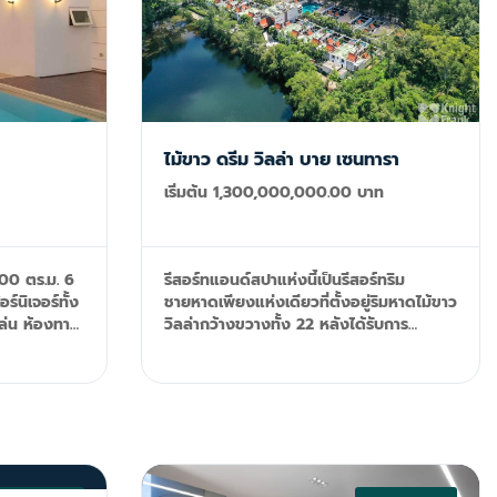
ไม้ขาว ดรีม วิลล่า บาย เซนทารา
เริ่มต้น 1,300,000,000.00 บาท
1400 ตร.ม. 6
รีสอร์ทแอนด์สปาแห่งนี้เป็นรีสอร์ทริม
์นิเจอร์ทั้ง
ชายหาดเพียงแห่งเดียวที่ตั้งอยู่ริมหาดไม้ขาว
เล่น ห้องทาน
วิลล่ากว้างขวางทั้ง 22 หลังได้รับการ
งาน 3 ห้อง
ตกแต่งอย่างมีรสนิยมพร้อมด้วยความ
ห้องซักรีด
สวยงามมีสระว่ายน้ำส่วนตัวและสระว่ายน้ำ
ระว่ายน้ำ +
เจ็ท สนามบินนานาชาติภูเก็ตอยู่ห่างจาก
รีสอร์ทโดยใช้เวลาเดินทางด้วยรถยนต์ 20
mail:
นาที ห้องพัก - วิลล่าสไตล์ไทยสุดหรู 22
nk.com
หลังมีขนาดตั้งแต่ 410 ถึง 650 ตาราง
เมตรทุกหลังมีพื้นที่ใช้สอยกว้างขวางและ