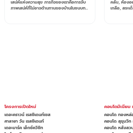
เสน่ห์แห่งความสุข ภารกิจของเราคือการจับ
คลับ, ห้องอ
ภาพเสน่ห์ที่ไม่อาจต้านทานของบ้านในชนบท
เกลือ, สระเด็ก,
และดึงแรงบันดาลใจจากภูมิปัญญาของการ
สวนหย่อมในโ
ออกแบบบ้านพื้นเมืองในเอเชีย ซึ่งได้รับการ
วงจรปิด, แ
ปรับให้เหมาะกับการใช้ชีวิตสมัยใหม่อย่าง
ชั่วโมง Tel: 092-599-9690 (K'Rung)
สมบูรณ์แบบ เราผสมผสานความงามของ
Line: @resa
ธรรมชาติเพื่อปลูกฝังความสุข เพื่อให้มั่นใจว่า
primesales
ทุกมุมของบ้านเต็มไปด้วยความสะดวกสบาย
และการเข้าถึง “จุดประกายความสุขด้วยการ
ดื่มด่ำกับสิ่งที่คุณรักอย่างแท้จริง” ภาพรวม:
ประเภททรัพย์สิน: พูลวิลล่าส่วนตัว พื้นที่
โครงการ: ประมาณ. 4 ไร่ จำนวนยูนิต: 8
ยูนิต จำนวนห้องนอน: 4 ห้องนอน เนื้อที่ :
650-990 ตรม. พื้นที่ก่อสร้าง : 460-477
ตรม. ที่ตั้ง: บ้านมานิก เชิงทะเล ภูเก็ต ความ
สัมพันธ์ระหว่างวิลล่ากับธรรมชาติเป็นหัวใจ
สำคัญของงานออกแบบของเราในทำเลที่ดี
เยี่ยม + พูลวิลล่าส่วนตัว + ระบบสมาร์ทโฮม +
โครงการเปิดใหม่
คอนโดมิเนียม 
ครัวบิวท์อินพร้อมอุปกรณ์ครบครัน + ล็อค
เดอะคราวน์ เรสซิเดนท์เซส
คอนโด ทองหล่อ
ประตูทางเข้าแบบดิจิตอล + เพดานสูง +
ตกแต่งผนังไม้ + 4 ห้องนอนในตัว + สระน้ำ
ศาลายา วัน เรสซิเดนท์
คอนโด สุขุมวิท
เกลือ + สวน
เดอะมาร์ค เอ็กซ์ควิซิท
คอนโด หลังสวน 