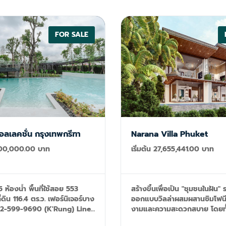
าะได้ + 5 นาทีถึงสนามกอล์ฟ Laguna
แห่งนี้เพื่อวันหยุดพักผ่อนในภูเก
ปรุงใหม่ทั้งหมดในปี 2023 **ภาพ
แบบที่ Laguna Waters ภาพรวม: + วิลล่า
อน: 4+1 ห้องน้ำ: 5 พื้นที่ใช้สอย: 430
พูลส่วนตัว 2 ชั้น + 5 ห้องนอน 
ดิน: 864 ตรม. ขนาดสระว่ายน้ำ: 50 ตรม.
+ สระว่ายน้ำส่วนตัวยาว 12 เมต
FOR SALE
gle
หนังสือ + ห้องนั่งเล่นชั้นล่าง + 
ps.app.goo.gl/2g3rg5wtebjQ4ASw7
ชั้นบน + ห้องครัวสำหรับพนักงา
+ ห้องรับประทานอาหาร + ศาลา 
+ ห้องแม่บ้าน + สวนภูมิทัศน์ + ท
แจ้ง + พื้นที่บาร์บีคิว + ขนา
1,236 ตรม.
อลเลคชั่น กรุงเทพกรีฑา
Narana Villa Phuket
,900,000.00 บาท
เริ่มต้น 27,655,441.00 บาท
ห้องน้ำ พื้นที่ใช้สอย 553
สร้างขึ้นเพื่อเป็น "ชุมชนในฝัน"
่ดิน 116.4 ตร.ว. เฟอร์นิเจอร์บาง
ออกแบบวิลล่าผสมผสานซิมโฟน
งามและความสะดวกสบาย โดยท
 email:
ยูนิตมอบทิวทัศน์ทะเลแบบพาโนรามา 