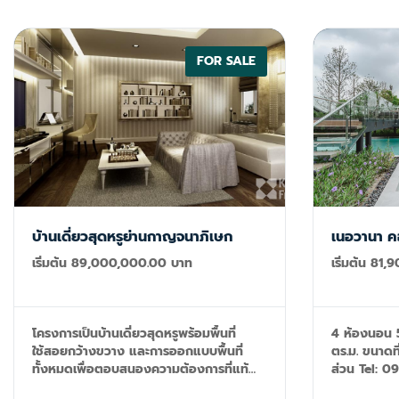
ของเกาะได้ + 5 นาทีถึงสนามกอล์ฟ Laguna
ที่สุดของเก
Resort ภาพรวม: - ห้องนอน: 4 - ห้องน้ำ: 4 -
Resort + ปรับ
พื้นที่: 1,016 ตรม. Google Map
รวม:** ห้องน
https://maps.app.goo.gl/5nqnweaAj89cciBY9
ตรม. พื้นที่
FOR SALE
แผนที่ Goo
https://ma
บ้านเดี่ยวสุดหรูย่านกาญจนาภิเษก
เนอวานา ค
เริ่มต้น 89,000,000.00 บาท
เริ่มต้น 81
โครงการเป็นบ้านเดี่ยวสุดหรูพร้อมพื้นที่
4 ห้องนอน 5 
ใช้สอยกว้างขวาง และการออกแบบพื้นที่
ตร.ม. ขนาดที
ทั้งหมดเพื่อตอบสนองความต้องการที่แท้
ส่วน Tel: 092-599-9690 (K'Rung) Line:
จริงของผู้อยู่อาศัย
@resale.kft