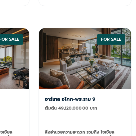
มืออัน
วิลล่าหรูที่ผสมผสานความงามของธรรมชาติ
งกับความ
และสิ่งอำนวยความสะดวกที่ทันสมัย มอบ
่ระหว่างภูเขา
ประสบการณ์ที่เป็นเอกลักษณ์ของธรรมชาติ
ี่สมบูรณ์แบบ
ความสะดวกสบาย และความหรูหรา เป็นสถาน
ุลอันเงียบ
ที่ที่สมบูรณ์แบบสำหรับการพักผ่อน และความ
องค์ประกอบ
ใกล้กับสถานที่ท่องเที่ยวทุกแห่งของภูเก็ต
ทำให้เป็นสถานที่ที่เหมาะสำหรับการเข้าพัก
FOR SALE
FOR SALE
เบิก
ภาพรวม: ประเภททรัพย์สิน: พูลวิลล่าส่วนตัว
ณ์ ผสมผสาน
ทันสมัยหรูหรา พื้นที่โครงการ: 4-3-93 ไร่
เข้าด้วยกัน
(หรือ 7,972 ตรม.) จำนวนยูนิต: 12 ยูนิต
ไตล์ด้วยซู
จำนวนห้องนอน : 4-5 ห้องนอน เนื้อที่ :
นนานาชาติ
396.78-532.09 ตรม. พื้นที่ก่อสร้าง : 501-
ารณะส่วนตัว
631 ตรม. การครอบครอง: ถือครอง
กรรมสิทธิ์ / สิทธิการเช่า โครงการแล้วเสร็จ:
็นประตูสู่
2568 สิ่งอำนวยความสะดวก : แผนก
ขึ้น หรือ
ต้อนรับ, ฟิตเนส, ซาวน่า, ออนเซ็น, ห้อง
อาร์เทล อโศก-พระราม 9
ลางสิ่ง
ประชุม, ห้องทรีตเมนต์ ที่ตั้ง: เชิงทะเล ภูเก็ต
คุณไม่เพียง
เริ่มต้น 49,120,000.00 บาท
้น แต่ยัง
ทั้งหมด:
 จำนวนห้อง
ซเชียล
สิ่งอำนวยความสะดวก รวมถึง โซเชียล
น้ำ : 5-7