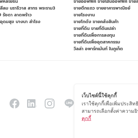
 พหลโยธิน
ขายออฟฟิศ ขายโฮมออฟฟิศ ขายส
สีลม นราธิวาส สาทร พระราม3
ขายตึกแถว ขายอาคารพาณิชย์
 รัชดา ลาดพร้าว
ขายโรงงาน
อุดมสุข บางนา สำโรง
ขายโกดัง ขายคลังสินค้า
ขายที่ดิน ขายที่ดินเปล่า
ขายที่ดินเพื่อการลงทุน
ขายที่ดินเพื่ออุตสาหกรรม
วิลล่า อพาร์ทเม้นท์ ในภูเก็ต
เว็บไซต์นี้ใช้คุกกี้
เราใช้คุกกี้เพื่อเพิ่มประ
สามารถเลือกตั้งค่าความยิน
คุกกี้