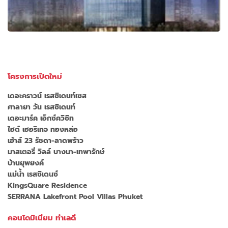
โครงการเปิดใหม่
เดอะคราวน์ เรสซิเดนท์เซส
ศาลายา วัน เรสซิเดนท์
เดอะมาร์ค เอ็กซ์ควิซิท
ไฮด์ เฮอริเทจ ทองหล่อ
เฮ้าส์ 23 รัชดา-ลาดพร้าว
มาสเตอรี่ วิลล์ บางนา-เทพารักษ์
บ้านยุพยงค์
แม่น้ำ เรสซิเดนซ์
KingsQuare Residence
SERRANA Lakefront Pool Villas Phuket
คอนโดมิเนียม ทำเลดี