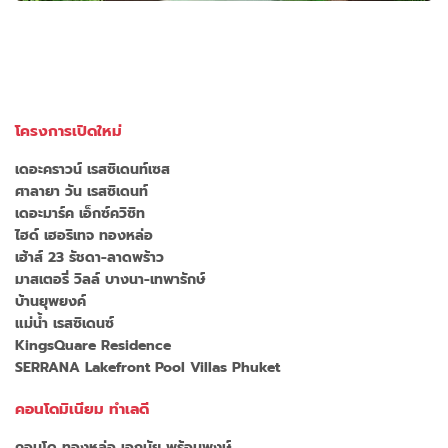
โครงการเปิดใหม่
เดอะคราวน์ เรสซิเดนท์เซส
ศาลายา วัน เรสซิเดนท์
เดอะมาร์ค เอ็กซ์ควิซิท
ไฮด์ เฮอริเทจ ทองหล่อ
เฮ้าส์ 23 รัชดา-ลาดพร้าว
มาสเตอรี่ วิลล์ บางนา-เทพารักษ์
บ้านยุพยงค์
แม่น้ำ เรสซิเดนซ์
KingsQuare Residence
SERRANA Lakefront Pool Villas Phuket
คอนโดมิเนียม ทำเลดี
คอนโด ทองหล่อ เอกมัย พร้อมพงษ์