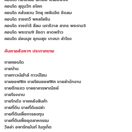
คอนโด สุขุมวิท อโศก
คอนโด หลังสวน วิทยุ เพลินจิต ชิดลม
คอนโด ราชเทวี พหลโยธิน
คอนโด ราชดำริ สีลม นราธิวาส สาทร พระราม3
คอนโด พระราม9 รัชดา ลาดพร้าว
คอนโด อ่อนนุช อุดมสุข บางนา สำโรง
ค้นหาอสังหาฯ ประกาศขาย
ขายคอนโด
ขายบ้าน
ขายทาวน์เฮ้าส์ ทาวน์โฮม
ขายออฟฟิศ ขายโฮมออฟฟิศ ขายสำนักงาน
ขายตึกแถว ขายอาคารพาณิชย์
ขายโรงงาน
ขายโกดัง ขายคลังสินค้า
ขายที่ดิน ขายที่ดินเปล่า
ขายที่ดินเพื่อการลงทุน
ขายที่ดินเพื่ออุตสาหกรรม
วิลล่า อพาร์ทเม้นท์ ในภูเก็ต